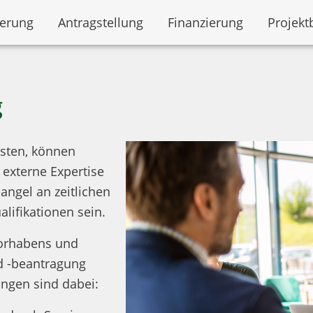
derung
Antragstellung
Finanzierung
Projekt
g
isten, können
externe Expertise
ngel an zeitlichen
lifikationen sein.
vorhabens und
nd -beantragung
ungen sind dabei: