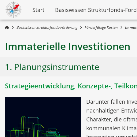
Start
Basiswissen Strukturfonds-För
Basiswissen Strukturfonds-Förderung
Förderfähige Kosten
Immater
Immaterielle Investitionen
1. Planungsinstrumente
Strategieentwicklung, Konzepte-, Teilko
Darunter fallen Inv
nachhaltigen Entwic
Charakter, die oft
kommunalen Klimasc