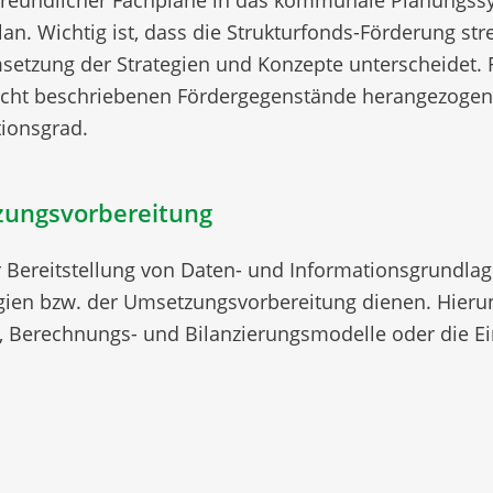
reundlicher Fachpläne in das kommunale Planungssyst
an. Wichtig ist, dass die Strukturfonds-Förderung st
etzung der Strategien und Konzepte unterscheidet.
sicht beschriebenen Fördergegenstände herangezogen 
tionsgrad.
zungsvorbereitung
r Bereitstellung von Daten- und Informationsgrundlag
gien bzw. der Umsetzungsvorbereitung dienen. Hierunt
 Berechnungs- und Bilanzierungsmodelle oder die Ei