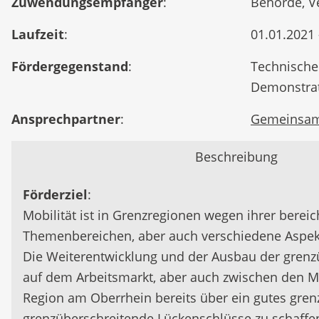
Zuwendungsempfänger
:
Behörde, V
Laufzeit
:
01.01.2021 
Fördergegenstand
:
Technische
Demonstrat
Ansprechpartner
:
Gemeinsame
Beschreibung
Förderziel
:
Mobilität ist in Grenzregionen wegen ihrer bere
Themenbereichen, aber auch verschiedene Aspekte
Die Weiterentwicklung und der Ausbau der grenzüb
auf dem Arbeitsmarkt, aber auch zwischen den Me
Region am Oberrhein bereits über ein gutes gren
grenzüberschreitende Lückenschlüsse zu schaffe