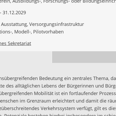
erein, Ausbildungs-, Forschungs- oder Bildungseinri
- 31.12.2029
 Ausstattung, Versorgungsinfrastruktur
ions-, Modell-, Pilotvorhaben
s Sekretariat
ichsübergreifenden Bedeutung ein zentrales Thema, da
 des alltäglichen Lebens der Bürgerinnen und Bürger
ergreifenden Mobilität ist ein fortlaufender Prozess
nschen im Grenzraum erleichtert und damit die räuml
züberschreitendes Verkehrssystem verfügt, gilt es di
n. Potenziale bestehen hierbei insbesondere im sch