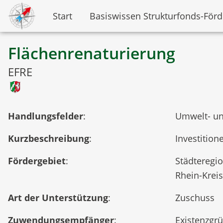
Start
Basiswissen Strukturfonds-För
Flächenrenaturierung
EFRE
Handlungsfelder
:
Umwelt- un
Kurzbeschreibung
:
Investitio
Fördergebiet
:
Städteregio
Rhein-Krei
Art der Unterstützung
:
Zuschuss
Zuwendungsempfänger
:
Existenzgr