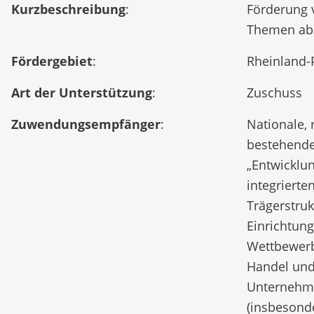
Kurzbeschreibung
:
Förderung 
Themen abz
Fördergebiet
:
Rheinland-P
Art der Unterstützung
:
Zuschuss
Zuwendungsempfänger
:
Nationale, 
bestehenden
„Entwicklu
integriert
Trägerstru
Einrichtun
Wettbewerbs
Handel und
Unternehme
(insbesonde