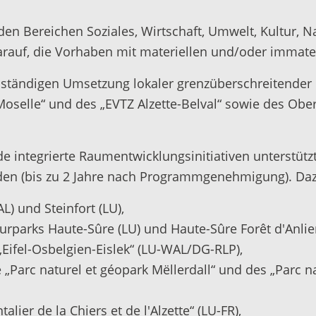
 den Bereichen Soziales, Wirtschaft, Umwelt, Kultur, 
rauf, die Vorhaben mit materiellen und/oder immateri
llständigen Umsetzung lokaler grenzüberschreitender E
Moselle“ und des „EVTZ Alzette-Belval“ sowie des Obe
 integrierte Raumentwicklungsinitiativen unterstüt
den (bis zu 2 Jahre nach Programmgenehmigung). Da
) und Steinfort (LU),
rparks Haute-Sûre (LU) und Haute-Sûre Forêt d'Anlie
Eifel-Osbelgien-Eislek“ (LU-WAL/DG-RLP),
Parc naturel et géopark Mëllerdall“ und des „Parc na
lier de la Chiers et de l'Alzette“ (LU-FR),