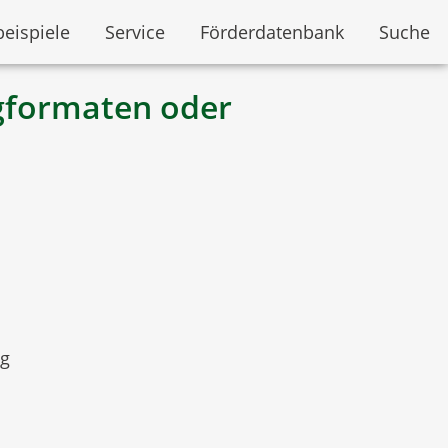
beispiele
Service
Förderdatenbank
Suche
gformaten oder
ng