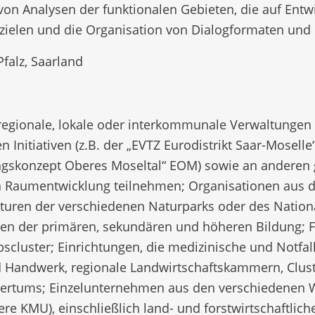
von Analysen der funktionalen Gebieten, die auf Ent
ielen und die Organisation von Dialogformaten und p
falz, Saarland
regionale, lokale oder interkommunale Verwaltungen u
 Initiativen (z.B. der „EVTZ Eurodistrikt Saar-Moselle
ngskonzept Oberes Moseltal“ EOM) sowie an anderen g
en Raumentwicklung teilnehmen; Organisationen aus d
kturen der verschiedenen Naturparks oder des Nation
gen der primären, sekundären und höheren Bildung; 
cluster; Einrichtungen, die medizinische und Notfal
 Handwerk, regionale Landwirtschaftskammern, Clust
rtums; Einzelunternehmen aus den verschiedenen Wi
re KMU), einschließlich land- und forstwirtschaftlich