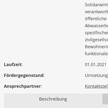
Solidarwirt
verantwortl
öffentlich
Abwasserbe
spezifische
zivilgesell
Bewohnern 
funktional
Laufzeit
:
01.01.2021 
Fördergegenstand
:
Umsetzung i
Ansprechpartner
:
Kontaktstel
Beschreibung