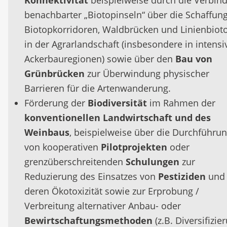
Konnektivität
beispielweise durch die Verbin
benachbarter „Biotopinseln“ über die Schaffun
Biotopkorridoren, Waldbrücken und Linienbiot
in der Agrarlandschaft (insbesondere in intensi
Ackerbauregionen) sowie über den
Bau von
Grünbrücken
zur Überwindung physischer
Barrieren für die Artenwanderung.
Förderung der
Biodiversität
im Rahmen der
konventionellen Landwirtschaft und des
Weinbaus
, beispielweise über die Durchführu
von kooperativen
Pilotprojekten
oder
grenzüberschreitenden
Schulungen
zur
Reduzierung des Einsatzes von
Pestiziden
und
deren Ökotoxizität sowie zur Erprobung /
Verbreitung alternativer Anbau- oder
Bewirtschaftungsmethoden
(z.B. Diversifizie