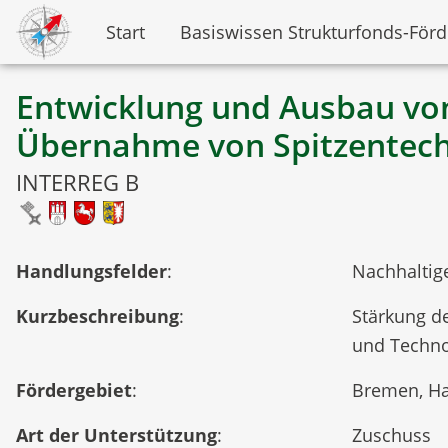
Start
Basiswissen Strukturfonds-För
Entwicklung und Ausbau vo
Übernahme von Spitzentec
INTERREG B
Handlungsfelder
:
Nachhaltig
Kurzbeschreibung
:
Stärkung de
und Techno
Fördergebiet
:
Bremen, Ha
Art der Unterstützung
:
Zuschuss