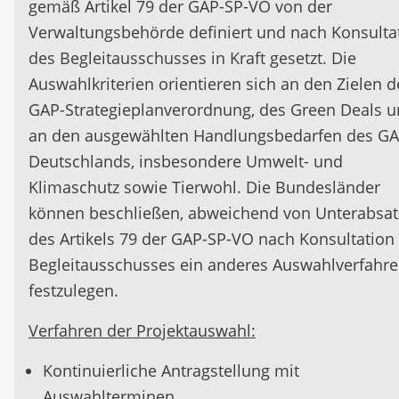
Charakter angepasste Infrastrukturmaßnahmen
gemäß Artikel 79 der GAP-SP-VO von der
Baumaterial) festlegen
Regionale Verwaltungsbehörden können
Erschließung der landwirtschaftlichen,
Verwaltungsbehörde definiert und nach Konsulta
Anforderung an Investitionen in bestimmten
zusätzliche Anforderungen (z.B. Beschränku
siedlungsstrukturellen, wirtschaftlichen oder
des Begleitausschusses in Kraft gesetzt. Die
Bereichen (z.B. Zugang der Öffentlichkeit,
der Zuwendungsempfänger) festlegen
touristischen Entwicklungspotenziale sowie pri
Auswahlkriterien orientieren sich an den Zielen d
Folgekosten) können von der regionalen
und öffentliche Investitionen zu unterstützen, d
GAP-Strategieplanverordnung, des Green Deals 
Förderausschlüsse:
Verwaltungsbehörde festgelegt werden
der Erhaltung, Gestaltung und Entwicklung länd
an den ausgewählten Handlungsbedarfen des G
Sachleistungen
geprägter Orte dienen und deren soziale und
Deutschlands, insbesondere Umwelt- und
wirtschaftliche Zukunftsfähigkeit stärken. Dies
Klimaschutz sowie Tierwohl. Die Bundesländer
Spezifische Förderverpflichtungen:
umfasst auch die hierfür ggf. erforderlichen
können beschließen, abweichend von Unterabsat
Regionale Verwaltungsbehörden können
Konzepte.
des Artikels 79 der GAP-SP-VO nach Konsultation
zusätzliche Anforderungen (z.B. Zulässiges
Begleitausschusses ein anderes Auswahlverfahr
Neue unter anderem aus der demographische
Baumaterial) festlegen
festzulegen.
Entwicklung entstehende Herausforderungen i
Anforderung an Investitionen in bestimmten
den Gemeinden bedingen Anpassungen an de
Verfahren der Projektauswahl:
Bereichen (z.B. Zugang der Öffentlichkeit,
Ausbau und die Sicherung einer den aktuellen
Folgekosten) können von der regionalen
Kontinuierliche Antragstellung mit
zukünftigen Anforderungen entsprechenden
Verwaltungsbehörde festgelegt werden
Auswahlterminen