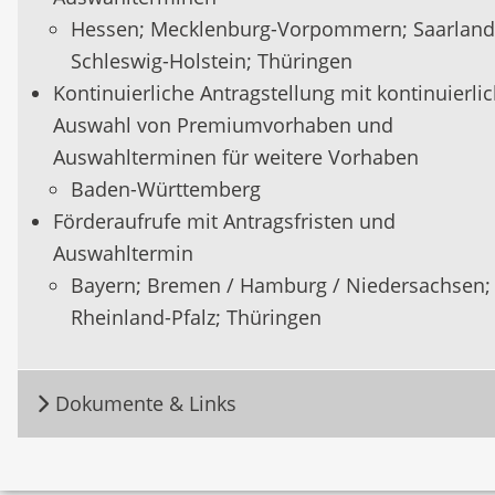
Abwasserentsorgung. Verrohrte Gewässerstre
Hessen; Mecklenburg-Vorpommern; Saarland
sind Bestandteil der ländlichen Infrastruktur u
Schleswig-Holstein; Thüringen
ebenso Voraussetzung für die Besiedlung und 
Kontinuierliche Antragstellung mit kontinuierli
Nutzung von Flächen.
Auswahl von Premiumvorhaben und
Die zur Förderung vorgesehenen Anlagen der
Auswahlterminen für weitere Vorhaben
Abwasserentsorgung dienen als grundlegende
Baden-Württemberg
Infrastrukturausstattung der Sicherung oder
Förderaufrufe mit Antragsfristen und
Verbesserung der Daseinsvorsorge im ländlic
Auswahltermin
Raum. Das Vorhandensein derartiger technisc
Bayern; Bremen / Hamburg / Niedersachsen;
Systeme ist zugleich Grundvoraussetzung für a
Rheinland-Pfalz; Thüringen
anderen Entwicklungsbereiche des ländlichen
Raums.
Dokumente & Links
Spezifische Fördervoraussetzungen:
Die Investitionen müssen die Voraussetzungen
Art. 73 Abs. 2 der GAP-SP-VO erfüllen. Von der