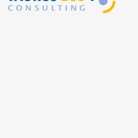
räumlichen Geltungsbereich der Förderung fall
Diese Orte waren auch in der Förderperiode 20
2022 Teil der Gebietskulisse des ländlichen
Raumes.
Spezifische Förderverpflichtungen:
Die Publizitätspflichten sind zu beachten.