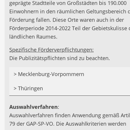
geprägte Stadtteile von Großstädten bis 190.000
Einwohnern in den räumlichen Geltungsbereich 
Förderung fallen. Diese Orte waren auch in der
Förderperiode 2014-2022 Teil der Gebietskulisse 
ländlichen Raumes.
Spezifische Förderverpflichtungen:
Die Publizitätspflichten sind zu beachten.
Förderinhalte:
> Mecklenburg-Vorpommern
Verbesserung der Infrastruktur und
> Thüringen
Spezifische Fördervoraussetzungen:
Daseinsvorsorge in ländlichen Gebieten
einschließlich ländlicher Straßen und Wege 
Förderfähiges
Spezifische Förderverpflichtungen:
Auswahlverfahren
:
touristischer Einrichtungen
Mindestinvestitionsvolumen/Höchstinvestit
Auswahlverfahren finden Anwendung gemäß Arti
Regionale Verwaltungsbehörden können
nach Vorgaben der regionalen
Gegenstand der Förderung ist es, dem ländlic
79 der GAP-SP-VO. Die Auswahlkriterien werden
zusätzliche Anforderungen (z.B. Zulässiges
Verwaltungsbehörde