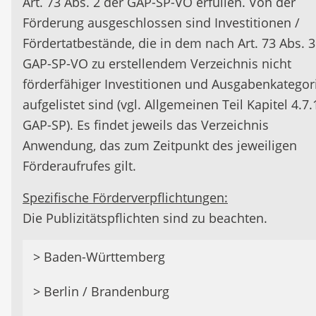
Art. 73 Abs. 2 der GAP-SP-VO erfüllen. Von der
Förderung ausgeschlossen sind Investitionen /
Fördertatbestände, die in dem nach Art. 73 Abs. 3
GAP-SP-VO zu erstellendem Verzeichnis nicht
förderfähiger Investitionen und Ausgabenkategor
aufgelistet sind (vgl. Allgemeinen Teil Kapitel 4.7.
GAP-SP). Es findet jeweils das Verzeichnis
Anwendung, das zum Zeitpunkt des jeweiligen
Förderaufrufes gilt.
Spezifische Förderverpflichtungen:
Die Publizitätspflichten sind zu beachten.
Förderfähig sind:
> Baden-Württemberg
Erstellung bzw. Fortschreibung von
> Berlin / Brandenburg
Spezifische Fördervoraussetzungen:
Fachplanungen des Umwelt- und Naturschut