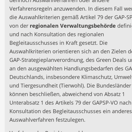
dennoch Auswahlverfahren oder andere
Ausgleichs- und Ersatzmaßnahmen
geschützte Arten und Lebensräume
Verfahrensregeln anzuwenden. In diesem Fall we
Vorbereitung von Maßnahmen (z. B.
die Auswahlkriterien gemäß Artikel 79 der GAP-S
Machbarkeitsstudien), insbesondere im Hinbl
von der
regionalen Verwaltungsbehörde
defini
auf die Verfügbarkeit von Flächen und die
und nach Konsultation des regionalen
Akzeptanz in der Bevölkerung sowie die
Begleitausschusses in Kraft gesetzt. Die
Herstellung von Genehmigungsunterlagen u
Auswahlkriterien orientieren sich an den Zielen d
die Vorbereitung von Förderanträgen
GAP-Strategieplanverordnung, des Green Deals 
Sachleistungen
an den ausgewählten Handlungsbedarfen des G
Deutschlands, insbesondere Klimaschutz, Umwel
Spezifische Fördervoraussetzungen:
und Tiergesundheit (Tierwohl). Die Bundesländer
Die Investitionen müssen die Voraussetzungen
können beschließen, abweichend von Absatz 1
Art. 73 Abs. 2 der GAP-SP-VO erfüllen. Von der
Unterabsatz 1 des Artikels 79 der GAPSP-VO nach
Förderung ausgeschlossen sind Investitionen /
Konsultation des Begleitausschusses ein anderes
Fördertatbestände, die in dem nach Art. 73 Abs
Auswahlverfahren festzulegen.
der GAP-SP-VO zu erstellendem Verzeichnis ni
förderfähiger Investitionen und