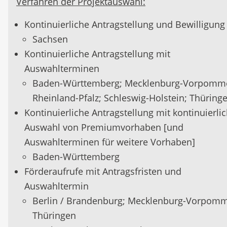
Verfahren der Projektauswahl:
Ausgabenkategorien aufgelistet sind (vgl.
Kontinuierliche Antragstellung und Bewilligung
Allgemeinen Teil Kapitel 4.7.1 des GAP-SP). Es
Sachsen
findet jeweils das Verzeichnis Anwendung, da
Kontinuierliche Antragstellung mit
Zeitpunkt des jeweiligen Förderaufrufes gilt.
Auswahlterminen
Spezifische Förderverpflichtungen:
Baden-Württemberg; Mecklenburg-Vorpomm
Die Publizitätspflichten sind zu beachten.
Rheinland-Pfalz; Schleswig-Holstein; Thüring
Kontinuierliche Antragstellung mit kontinuierli
Auswahl von Premiumvorhaben [und
Auswahlterminen für weitere Vorhaben]
Baden-Württemberg
Förderaufrufe mit Antragsfristen und
Auswahltermin
Berlin / Brandenburg; Mecklenburg-Vorpomm
Thüringen