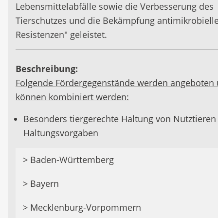
Lebensmittelabfälle sowie die Verbesserung des
Tierschutzes und die Bekämpfung antimikrobiell
Resistenzen" geleistet.
Beschreibung:
Folgende Fördergegenstände werden angeboten
können kombiniert werden:
Besonders tiergerechte Haltung von Nutztieren
Haltungsvorgaben
Folgende Fördergegenstände werden angebot
> Baden-Württemberg
und können kombiniert werden:
> Bayern
Fördervoraussetzungen:
Besonders tiergerechte Haltung von Nutztier
mit Haltungsvorgaben
> Mecklenburg-Vorpommern
Betriebssitz des Antragstellers muss in der
Fördervoraussetzungen: