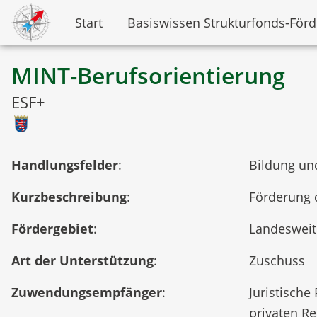
Start
Basiswissen Strukturfonds-För
MINT-Berufsorientierung
ESF+
Handlungsfelder
:
Bildung und
Kurzbeschreibung
:
Förderung 
Fördergebiet
:
Landesweit
Art der Unterstützung
:
Zuschuss
Zuwendungsempfänger
:
Juristisch
privaten Re