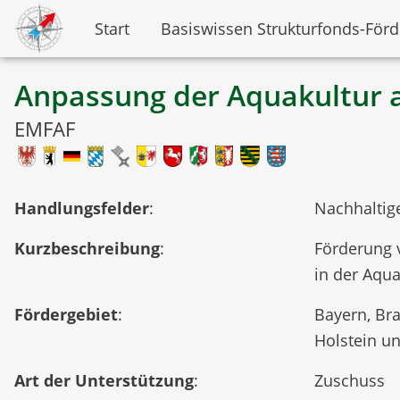
Start
Basiswissen Strukturfonds-För
Anpassung der Aquakultur a
EMFAF
Handlungsfelder
:
Nachhaltig
Kurzbeschreibung
:
Förderung 
in der Aqu
Fördergebiet
:
Bayern, Br
Holstein u
Art der Unterstützung
:
Zuschuss