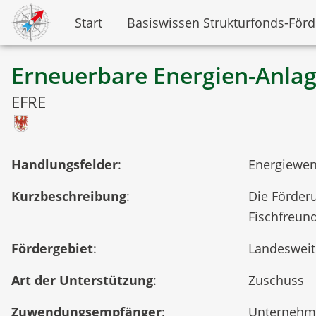
Start
Basiswissen Strukturfonds-För
Erneuerbare Energien-Anla
EFRE
Handlungsfelder
:
Energiewen
Kurzbeschreibung
:
Die Förder
Fischfreun
Fördergebiet
:
Landesweit
Art der Unterstützung
:
Zuschuss
Zuwendungsempfänger
:
Unternehme