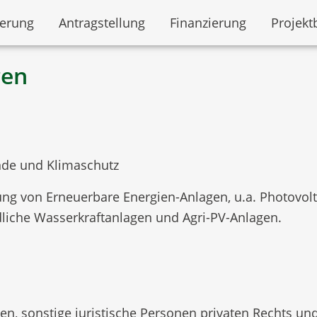
derung
Antragstellung
Finanzierung
Projekt
gen
de und Klimaschutz
ung von Erneuerbare Energien-Anlagen, u.a. Photovolt
dliche Wasserkraftanlagen und Agri-PV-Anlagen.
n, sonstige juristische Personen privaten Rechts und