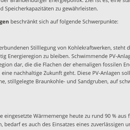
er Brandenburger Energiepolitik. Ziel ist es, eine s
nd Speicherkapazitäten zu gewährleisten.
agen
beschränkt sich auf folgende Schwerpunkte:
bundenen Stilllegung von Kohlekraftwerken, steht di
itig Energieregion zu bleiben. Schwimmende PV-Anla
egion dar, die die Flachen der ehemaligen fossilen
n eine nachhaltige Zukunft geht. Diese PV-Anlagen so
iche, stillgelegte Braunkohle- und Sandgruben, auf s
e eingesetzte Wärmemenge heute zu rund 90 % aus f
, bedarf es auch des Einsatzes eines zuverlässigen 