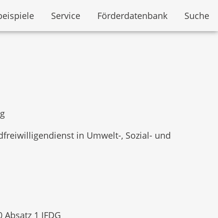
beispiele
Service
Förderdatenbank
Suche
ng
freiwilligendienst in Umwelt-, Sozial- und
 Absatz 1 JFDG