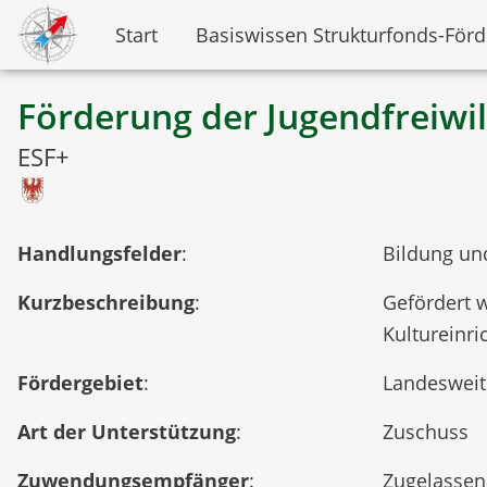
Start
Basiswissen Strukturfonds-För
Förderung der Jugendfreiwil
ESF+
Handlungsfelder
:
Bildung und
Kurzbeschreibung
:
Gefördert w
Kultureinri
Fördergebiet
:
Landesweit
Art der Unterstützung
:
Zuschuss
Zuwendungsempfänger
:
Zugelassen