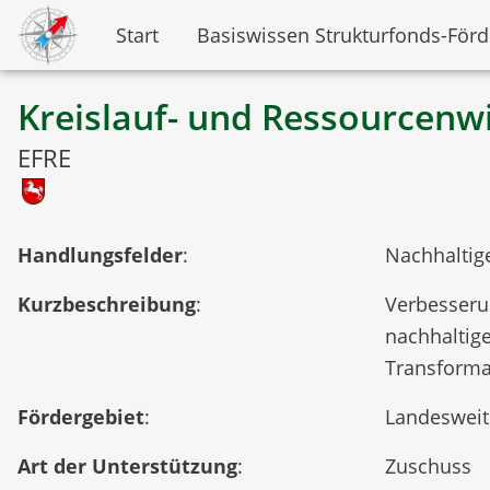
Start
Basiswissen Strukturfonds-För
Kreislauf- und Ressourcenwi
EFRE
Handlungsfelder
:
Nachhaltig
Kurzbeschreibung
:
Verbesseru
nachhaltig
Transformat
Fördergebiet
:
Landesweit
Art der Unterstützung
:
Zuschuss