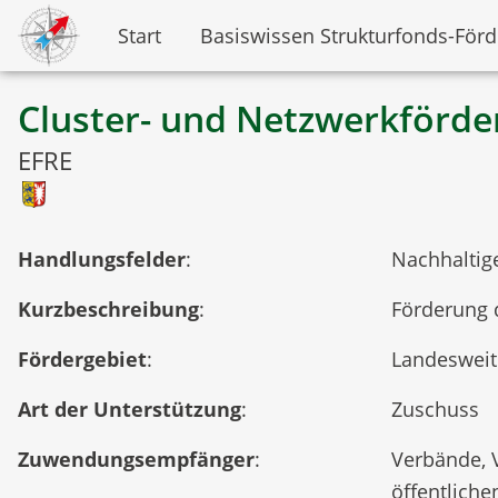
Start
Basiswissen Strukturfonds-För
Cluster- und Netzwerkförd
EFRE
Handlungsfelder
:
Nachhaltig
Kurzbeschreibung
:
Förderung 
Fördergebiet
:
Landesweit
Art der Unterstützung
:
Zuschuss
Zuwendungsempfänger
:
Verbände, 
öffentliche